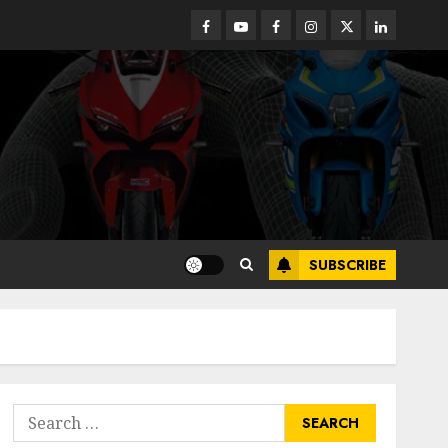
Facebook
Youtube
Facebook
Instagram
Twitter
linkedin
SUBSCRIBE
Search
for: