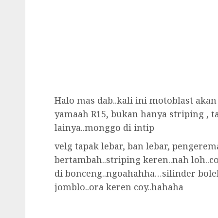
Halo mas dab..kali ini motoblast akan
yamaah R15, bukan hanya striping , ta
lainya..monggo di intip
velg tapak lebar, ban lebar, pengere
bertambah..striping keren..nah loh..c
di bonceng..ngoahahha…silinder bole
jomblo..ora keren coy..hahaha