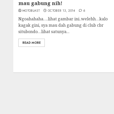
mau gabung nih!
MOTOBLAST
OCTOBER 13, 2014
6
Ngoahahaha….lihat gambar ini..welehh…kalo
kagak gini, sya mau dah gabung di club cbr
situbondo…lihat satunya...
READ MORE