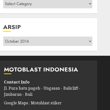
Kategori
modif
ARSIP
Arsip
MOTOBLAST INDONESIA
Contact Info
Jl. Pura batu pageh - Ungasan - Balicliff -
Jimbaran - Bali
Google Maps : Motoblast stiker