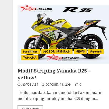
Modifikasi
MOTOR INSPIRASI
NEWS
Ngoceh
YAMAHA
Modif Striping Yamaha R25 –
yellow!
MOTOBLAST
OCTOBER 13, 2014
0
Halo mas dab..kali ini motoblast akan buatin
modif striping untuk yamaha R25 dengan...