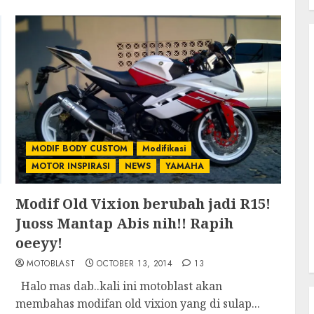
MODIF BODY CUSTOM
Modifikasi
MOTOR INSPIRASI
NEWS
YAMAHA
Modif Old Vixion berubah jadi R15!
Juoss Mantap Abis nih!! Rapih
oeeyy!
MOTOBLAST
OCTOBER 13, 2014
13
Halo mas dab..kali ini motoblast akan
membahas modifan old vixion yang di sulap...