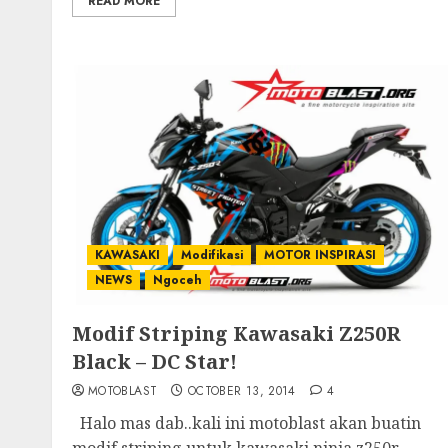
READ MORE
KAWASAKI
Modifikasi
MOTOR INSPIRASI
NEWS
Ngoceh
Modif Striping Kawasaki Z250R
Black – DC Star!
MOTOBLAST
OCTOBER 13, 2014
4
Halo mas dab..kali ini motoblast akan buatin