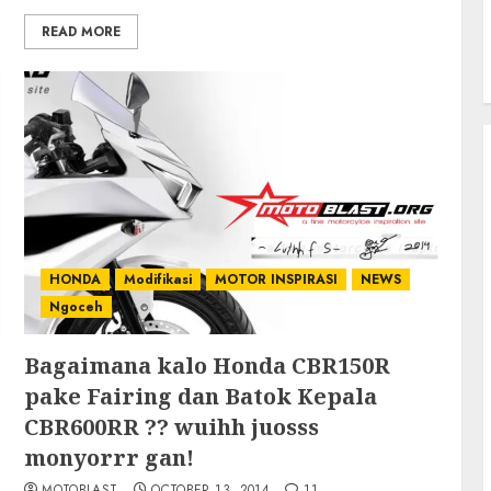
READ MORE
HONDA
Modifikasi
MOTOR INSPIRASI
NEWS
Ngoceh
Bagaimana kalo Honda CBR150R
pake Fairing dan Batok Kepala
CBR600RR ?? wuihh juosss
monyorrr gan!
MOTOBLAST
OCTOBER 13, 2014
11