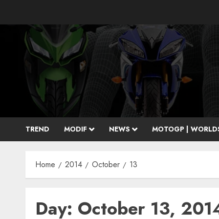
Skip
to
content
TREND
MODIF
NEWS
MOTOGP | WORLD
Home
2014
October
13
Day:
October 13, 201