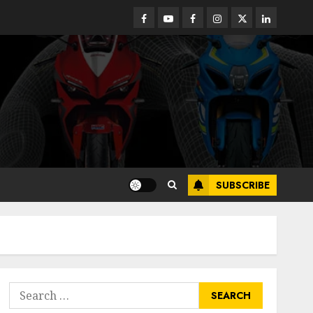
Facebook
Youtube
Facebook
Instagram
Twitter
linkedin
SUBSCRIBE
Search
for: