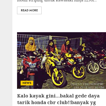
modif striping untuk kawasaki ninja z250r...
READ MORE
NEWS
Kalo kayak gini…bakal gede daya
tarik honda cbr club!!banyak yg