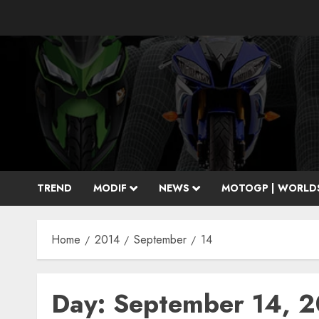
Skip
to
content
TREND
MODIF
NEWS
MOTOGP | WORLD
Home
2014
September
14
Day:
September 14, 