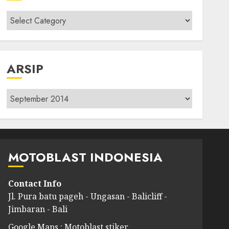
Kategori
modif
ARSIP
Arsip
MOTOBLAST INDONESIA
Contact Info
Jl. Pura batu pageh - Ungasan - Balicliff -
Jimbaran - Bali
Google Maps : Motoblast stiker