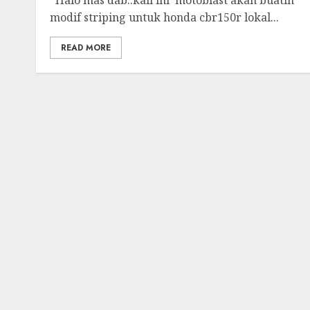
Halo mas dab..kali ini motoblast akan buatin
modif striping untuk honda cbr150r lokal...
READ MORE