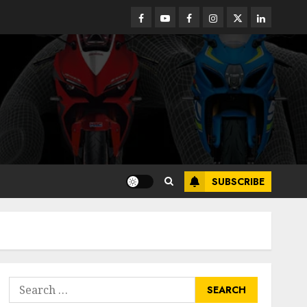
Facebook
Youtube
Facebook
Instagram
Twitter
linkedin
SUBSCRIBE
Search
for: