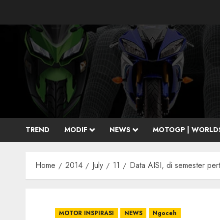
Skip
to
content
TREND
MODIF
NEWS
MOTOGP | WORLD
Home
2014
July
11
Data AISI, di semester per
MOTOR INSPIRASI
NEWS
Ngoceh