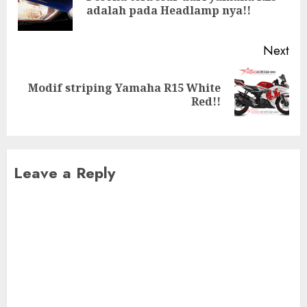
adalah pada Headlamp nya!!
pos
Next
Modif striping Yamaha R15 White
Next
Red!!
post:
Leave a Reply