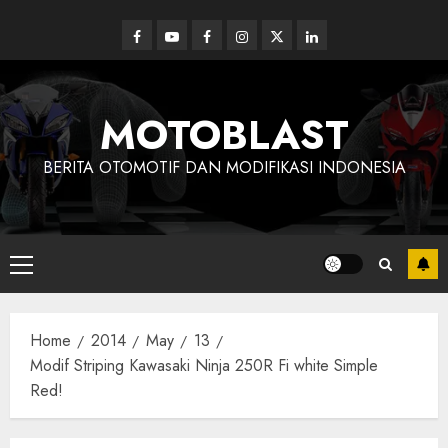
Skip
to
Facebook
Youtube
Facebook
Instagram
Twitter
linkedin
content
MOTOBLAST
BERITA OTOMOTIF DAN MODIFIKASI INDONESIA
Primary
Menu
Home
2014
May
13
Modif Striping Kawasaki Ninja 250R Fi white Simple
Red!