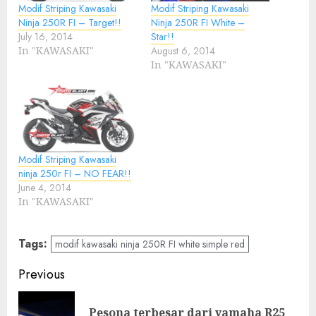
Modif Striping Kawasaki
Modif Striping Kawasaki
Ninja 250R FI – Target!!
Ninja 250R FI White –
July 16, 2014
Star!!
In "KAWASAKI"
August 6, 2014
In "KAWASAKI"
Modif Striping Kawasaki
ninja 250r FI – NO FEAR!!
June 4, 2014
In "KAWASAKI"
Tags:
modif kawasaki ninja 250R FI white simple red
Post
Previous
navigation
Pesona terbesar dari yamaha R25
Pre