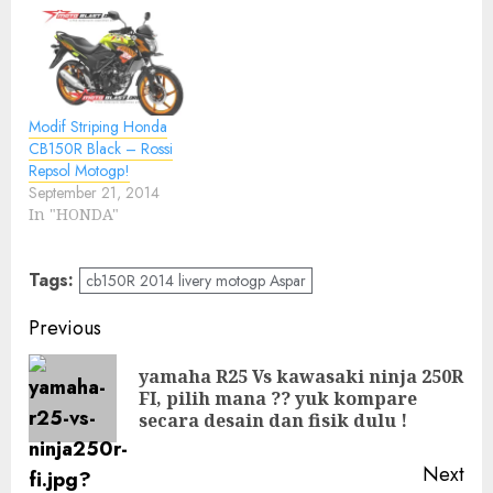
Modif Striping Honda
CB150R Black – Rossi
Repsol Motogp!
September 21, 2014
In "HONDA"
Tags:
cb150R 2014 livery motogp Aspar
Post
Previous
navigation
yamaha R25 Vs kawasaki ninja 250R
Pre
FI, pilih mana ?? yuk kompare
pos
secara desain dan fisik dulu !
Next