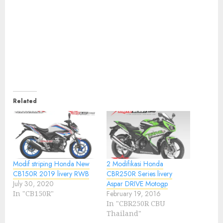
Related
Modif striping Honda New
2 Modifikasi Honda
CB150R 2019 livery RWB
CBR250R Series livery
July 30, 2020
Aspar DRIVE Motogp
In "CB150R"
February 19, 2016
In "CBR250R CBU
Thailand"