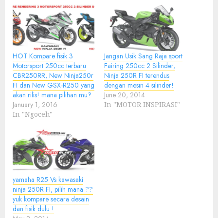
HOT Kompare fisik 3
Jangan Usik Sang Raja sport
Motorsport 250cc terbaru
Fairing 250cc 2 Silinder,
CBR250RR, New Ninja250r
Ninja 250R FI terendus
FI dan New GSX-R250 yang
dengan mesin 4 silinder!
akan rilis! mana pilihan mu?
June 20, 2014
January 1, 2016
In "MOTOR INSPIRASI"
In "Ngoceh"
yamaha R25 Vs kawasaki
ninja 250R FI, pilih mana ??
yuk kompare secara desain
dan fisik dulu !