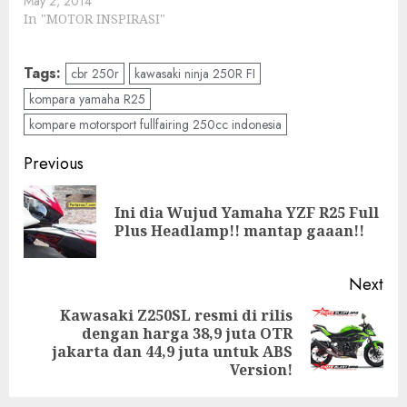
May 2, 2014
In "MOTOR INSPIRASI"
Tags:
cbr 250r
kawasaki ninja 250R FI
kompara yamaha R25
kompare motorsport fullfairing 250cc indonesia
Post
Previous
navigation
Ini dia Wujud Yamaha YZF R25 Full
Pre
Plus Headlamp!! mantap gaaan!!
pos
Next
Kawasaki Z250SL resmi di rilis
dengan harga 38,9 juta OTR
Next
jakarta dan 44,9 juta untuk ABS
post:
Version!