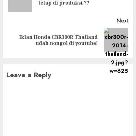
tetap di produksi ??
pos
Next
Iklan Honda CBR300R Thailand
Next
udah nongol di youtube!
post:
Leave a Reply