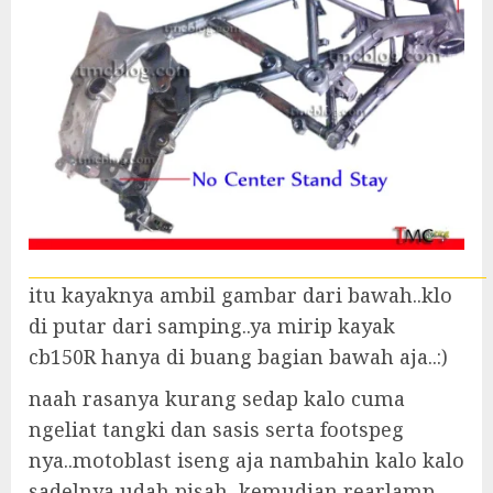
itu kayaknya ambil gambar dari bawah..klo
di putar dari samping..ya mirip kayak
cb150R hanya di buang bagian bawah aja..:)
naah rasanya kurang sedap kalo cuma
ngeliat tangki dan sasis serta footspeg
nya..motoblast iseng aja nambahin kalo kalo
sadelnya udah pisah, kemudian rearlamp