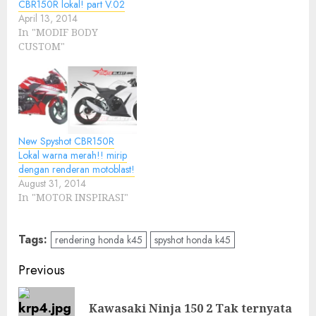
CBR150R lokal! part V.02
April 13, 2014
In "MODIF BODY
CUSTOM"
New Spyshot CBR150R
Lokal warna merah!! mirip
dengan renderan motoblast!
August 31, 2014
In "MOTOR INSPIRASI"
Tags:
rendering honda k45
spyshot honda k45
Post
Previous
navigation
Kawasaki Ninja 150 2 Tak ternyata
Pre