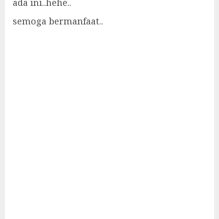
ada ini..hehe..
semoga bermanfaat..