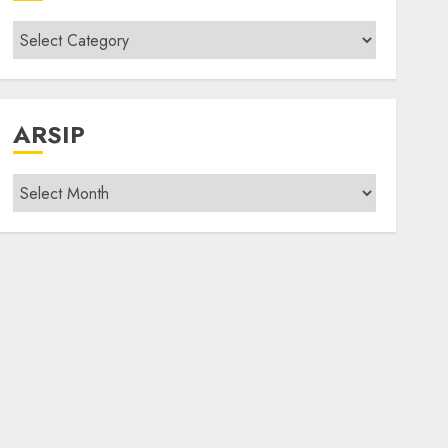
Kategori
modif
ARSIP
Arsip