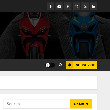
Facebook
Youtube
Facebook
Instagram
Twitter
linkedin
SUBSCRIBE
Search
for: