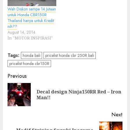
Wah Diskon sampe 14 Jutaan
untuk Honda CBR150R
Thailand hanya untuk Kredit
nih??
August 14, 2014
In "MOTOR INSPIRASI"
Tags:
honda bali
pricelist honda cbr 250R bali
pricelist honda cbr150R
Post
Previous
navigation
Decal design Ninja150RR Red – Iron
Pre
Man!!
pos
Next