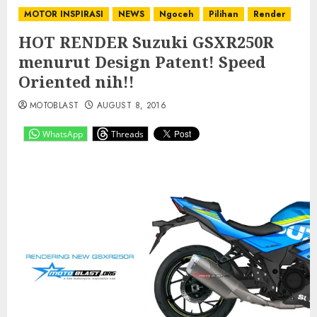
MOTOR INSPIRASI
NEWS
Ngoceh
Pilihan
Render
HOT RENDER Suzuki GSXR250R
menurut Design Patent! Speed
Oriented nih!!
MOTOBLAST
AUGUST 8, 2016
WhatsApp
Threads