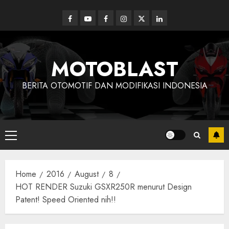
Skip
to
Facebook
Youtube
Facebook
Instagram
Twitter
linkedin
content
MOTOBLAST
BERITA OTOMOTIF DAN MODIFIKASI INDONESIA
Primary
Menu
Home
2016
August
8
HOT RENDER Suzuki GSXR250R menurut Design
Patent! Speed Oriented nih!!