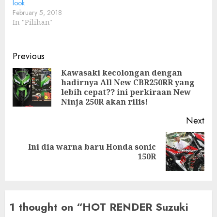
look
February 5, 2018
In "Pilihan"
Post
Previous
navigation
Kawasaki kecolongan dengan
hadirnya All New CBR250RR yang
Pre
lebih cepat?? ini perkiraan New
pos
Ninja 250R akan rilis!
Next
Ini dia warna baru Honda sonic
Next
150R
post:
1 thought on “
HOT RENDER Suzuki